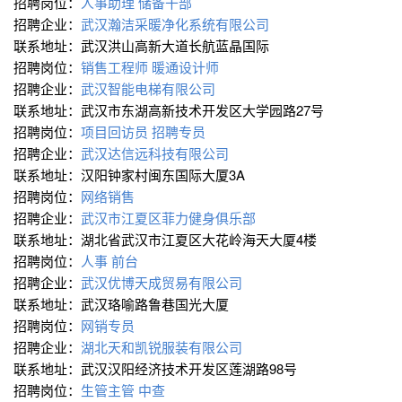
招聘岗位：
人事助理
储备干部
招聘企业：
武汉瀚洁采暖净化系统有限公司
联系地址：武汉洪山高新大道长航蓝晶国际
招聘岗位：
销售工程师
暖通设计师
招聘企业：
武汉智能电梯有限公司
联系地址：武汉市东湖高新技术开发区大学园路27号
招聘岗位：
项目回访员
招聘专员
招聘企业：
武汉达信远科技有限公司
联系地址：汉阳钟家村闽东国际大厦3A
招聘岗位：
网络销售
招聘企业：
武汉市江夏区菲力健身俱乐部
联系地址：湖北省武汉市江夏区大花岭海天大厦4楼
招聘岗位：
人事
前台
招聘企业：
武汉优博天成贸易有限公司
联系地址：武汉珞喻路鲁巷国光大厦
招聘岗位：
网销专员
招聘企业：
湖北天和凯锐服装有限公司
联系地址：武汉汉阳经济技术开发区莲湖路98号
招聘岗位：
生管主管
中查