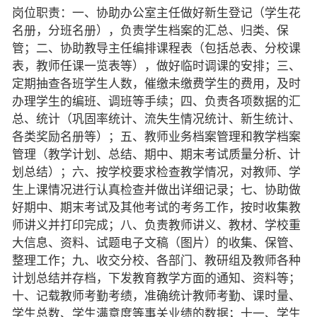
岗位职责：一、协助办公室主任做好新生登记（学生花
名册，分班名册），负责学生档案的汇总、归类、保
管；二、协助教导主任编排课程表（包括总表、分校课
表，教师任课一览表等），做好临时调课的安排；三、
定期抽查各班学生人数，催缴未缴费学生的费用，及时
办理学生的编班、调班等手续；四、负责各项数据的汇
总、统计（巩固率统计、流失生情况统计、新生统计、
各类奖励名册等）；五、教师业务档案管理和教学档案
管理（教学计划、总结、期中、期末考试质量分析、计
划总结）；六、按学校要求检查教学情况，对教师、学
生上课情况进行认真检查并做出详细记录；七、协助做
好期中、期末考试及其他考试的考务工作，按时收集教
师讲义并打印完成；八、负责教师讲义、教材、学校重
大信息、资料、试题电子文稿（图片）的收集、保管、
整理工作；九、收交分校、各部门、教研组及教师各种
计划总结并存档，下发教育教学方面的通知、资料等；
十、记载教师考勤考绩，准确统计教师考勤、课时量、
学生总数、学生满意度等事关业绩的数据；十一、学生