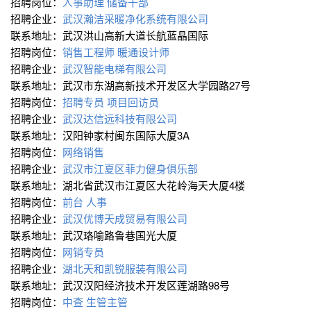
招聘岗位：
人事助理
储备干部
招聘企业：
武汉瀚洁采暖净化系统有限公司
联系地址：武汉洪山高新大道长航蓝晶国际
招聘岗位：
销售工程师
暖通设计师
招聘企业：
武汉智能电梯有限公司
联系地址：武汉市东湖高新技术开发区大学园路27号
招聘岗位：
招聘专员
项目回访员
招聘企业：
武汉达信远科技有限公司
联系地址：汉阳钟家村闽东国际大厦3A
招聘岗位：
网络销售
招聘企业：
武汉市江夏区菲力健身俱乐部
联系地址：湖北省武汉市江夏区大花岭海天大厦4楼
招聘岗位：
前台
人事
招聘企业：
武汉优博天成贸易有限公司
联系地址：武汉珞喻路鲁巷国光大厦
招聘岗位：
网销专员
招聘企业：
湖北天和凯锐服装有限公司
联系地址：武汉汉阳经济技术开发区莲湖路98号
招聘岗位：
中查
生管主管