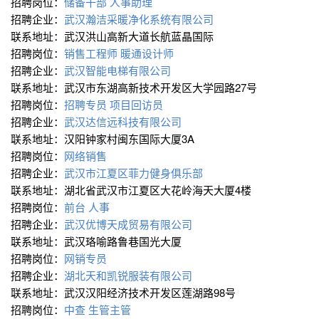
招聘岗位：
储备干部
人事助理
招聘企业：
武汉瀚洁采暖净化系统有限公司
联系地址：武汉洪山高新大道长航蓝晶国际
招聘岗位：
销售工程师
暖通设计师
招聘企业：
武汉智能电梯有限公司
联系地址：武汉市东湖高新技术开发区大学园路27号
招聘岗位：
招聘专员
项目回访员
招聘企业：
武汉达信远科技有限公司
联系地址：汉阳钟家村闽东国际大厦3A
招聘岗位：
网络销售
招聘企业：
武汉市江夏区菲力健身俱乐部
联系地址：湖北省武汉市江夏区大花岭海天大厦4楼
招聘岗位：
前台
人事
招聘企业：
武汉优博天成贸易有限公司
联系地址：武汉珞喻路鲁巷国光大厦
招聘岗位：
网销专员
招聘企业：
湖北天和凯锐服装有限公司
联系地址：武汉汉阳经济技术开发区莲湖路98号
招聘岗位：
中查
生管主管