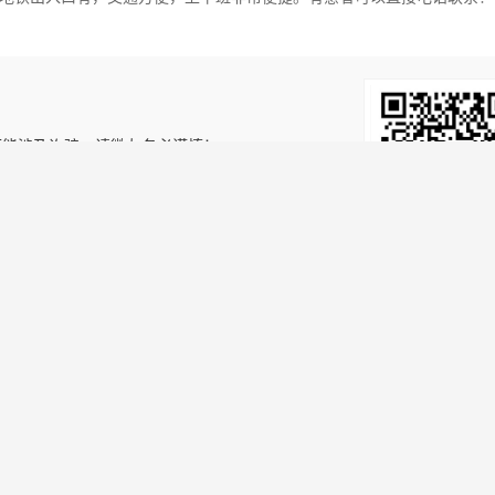
可能涉及诈骗，请微友务必谨慎！
！
关注获取更多信
信息
招聘资讯
发布简历
企业入驻
会员中心
法律申明
们