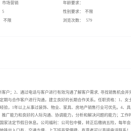
：
市场营销
年龄要求：
：
5
性别要求：
不限
：
不限
浏览次数：
579
客户；2、通过电话与客户进行有效沟通了解客户需求, 寻找销售机会并
、定期与合作客户进行沟通，建立良好的长期合作关系。任职资格：1、女
作经验，1年以上从事过装饰、物业、家具、房地产销售行业可优先。4、
、推广能力和良好的人际沟通、协调能力，分析和解决问题的能力；工作
国家法定节假日休息。公司福利：公司包中餐，转正后缴纳五险，每年会
地铁出入口有，交通方便，上下班非常便捷。有意者可以直接电话联系！