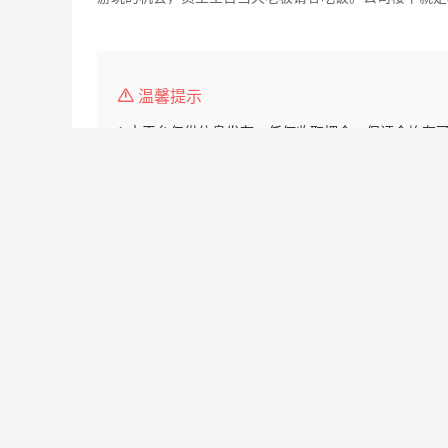
温馨提示
1.本平台仅供信息发布，任何收取押金、保证金均有
2.请告知用人单位，该信息是在红安人才网上看到的
3.求职过程中请勿缴纳费用,保持谨慎,防止诈骗。
栏目导航:
职位搜索
简历中心
名企展示
一句话
套餐标准
金币充值
意见建议
联系我