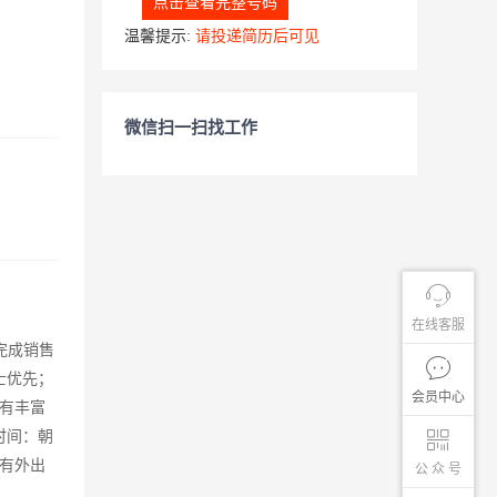
点击查看完整号码
温馨提示:
请投递简历后可见
微信扫一扫找工作
在线客服
完成销售
士优先；
会员中心
具有丰富
时间：朝
有外出
公 众 号