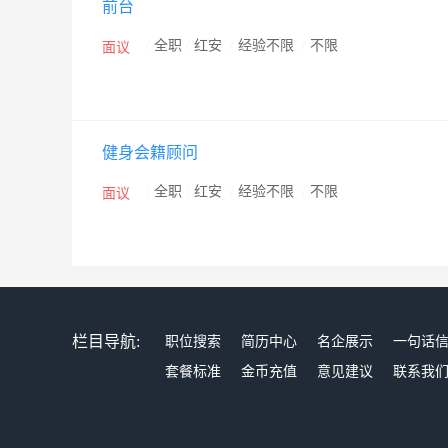
前台
/
全职
/
红安
/
经验不限
/
不限
面议
健身会籍顾问
/
全职
/
红安
/
经验不限
/
不限
面议
栏目导航:
职位搜索
简历中心
名企展示
一句话
套餐标准
金币充值
意见建议
联系我