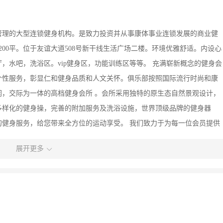
管理的大型连锁健身机构。是致力投资并从事康体事业连锁发展的商业健
00平。位于友谊大道508号新干线生活广场二楼。环境优雅舒适。内设心
，水吧，洗浴区。vip健身区，功能训练区等等。 充满崭新概念的健身会
个性服务，彰显仁和健身品质和人文关怀。俱乐部按照国际流行时尚和康
，交际为一体的高档健身会所 。会所采用独特的原生态自然景观设计，
多样化的健身操，完善的附加服务及洗浴设施，世界顶级品牌的健身器
健身服务，给您带来全方位的运动享受。 我们致力于为每一位会员提供
力帮助每一位会员实现他们的健身目标，为他们提供一个舒适的安全的和
展开更多
大量的客户和投资者的目光，正在成为领先的连锁健身俱乐部。