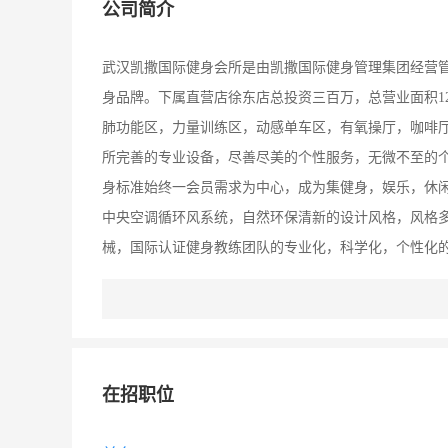
公司简介
武汉凯撒国际健身会所是由凯撒国际健身管理集团经营
身品牌。下属直营店徐东店总投资三百万，总营业面积12
肺功能区，力量训练区，动感单车区，有氧操厅，咖啡厅
所完善的专业设备，尽善尽美的个性服务，无微不至的
身标准始终一会员需求为中心，成为集健身，娱乐，休闲
中央空调循环风系统，自然环保清新的设计风格，风格
械，国际认证健身教练团队的专业化，科学化，个性化的
优质的服务，同时不断的扩张自己的市场。我们将会努
谐的健身坏境。凯撒健身自成立以来持续发展，吸引了
在招职位